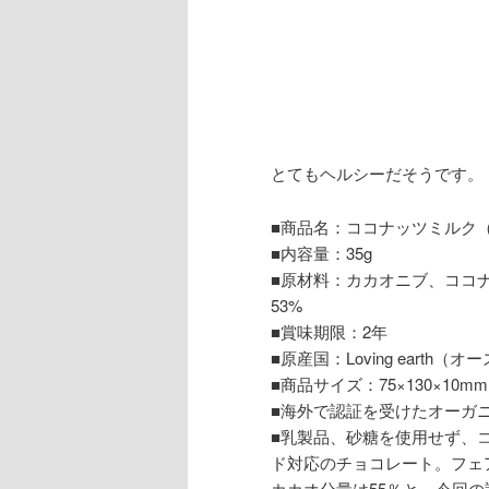
とてもヘルシーだそうです
■商品名：ココナッツミルク
■内容量：35g
■原材料：カカオニブ、ココ
53%
■賞味期限：2年
■原産国：Loving earth（
■商品サイズ：75×130×10mm
■海外で認証を受けたオーガ
■乳製品、砂糖を使用せず、
ド対応のチョコレート。フェ
カカオ分量は55％と、今回