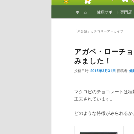
メ
ホーム
健康サポート専門店
イ
ン
メ
「
未分類
」カテゴリーアーカイブ
ニ
ュ
アガベ・ローチョ
ー
みました！
投稿日時:
2015年3月31日
投稿者:
健
マクロビのチョコレートは種
工夫されています。
どのような特徴がみられるか