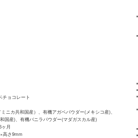
ベチョコレート
ドミニカ共和国産）、有機アガベパウダー(メキシコ産)、
和国産)、有機バニラパウダー(マダガスカル産)
6ヶ月
m×高さ9mm