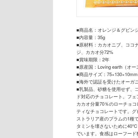
■商品名：オレンジ＆グビン
■内容量：35g
■原材料：カカオニブ、ココ
ジ、カカオ分72%
■賞味期限：2年
■原産国：Loving earth（
■商品サイズ：75×130×10mm
■海外で認証を受けたオーガ
■乳製品、砂糖を使用せず、
ド対応のチョコレート。フェ
カカオ分量70％のローチョ
ティなチョコレートです。グ
ストラリア産のプラムの1種
タミンを壊さないために40
でいます。食感はローフード