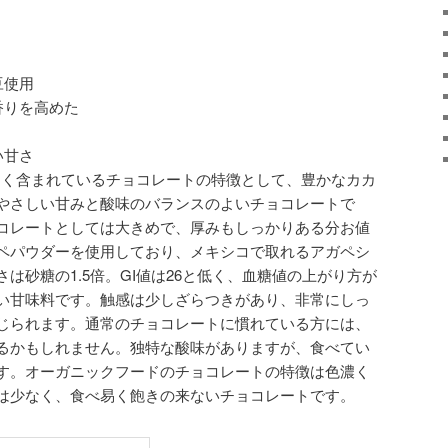
豆使用
香りを高めた
い甘さ
カオの多く含まれているチョコレートの特徴として、豊かなカカ
やさしい甘みと酸味のバランスのよいチョコレートで
コレートとしては大きめで、厚みもしっかりある分お値
ペパウダーを使用しており、メキシコで取れるアガペシ
は砂糖の1.5倍。GI値は26と低く、血糖値の上がり方が
い甘味料です。触感は少しざらつきがあり、非常にしっ
じられます。通常のチョコレートに慣れている方には、
るかもしれません。独特な酸味がありますが、食べてい
す。オーガニックフードのチョコレートの特徴は色濃く
は少なく、食べ易く飽きの来ないチョコレートです。