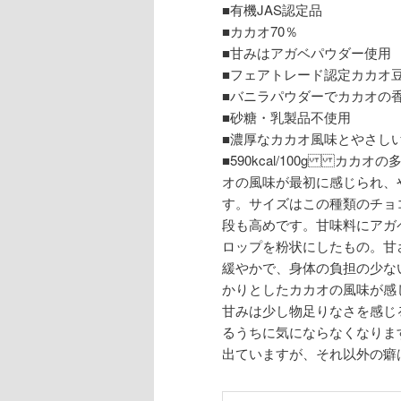
■有機JAS認定品
■カカオ70％
■甘みはアガベパウダー使用
■フェアトレード認定カカオ
■バニラパウダーでカカオの
■砂糖・乳製品不使用
■濃厚なカカオ風味とやさし
■590kcal/100g カ
オの風味が最初に感じられ、
す。サイズはこの種類のチョ
段も高めです。甘味料にアガ
ロップを粉状にしたもの。甘さ
緩やかで、身体の負担の少な
かりとしたカカオの風味が感
甘みは少し物足りなさを感じ
るうちに気にならなくなりま
出ていますが、それ以外の癖