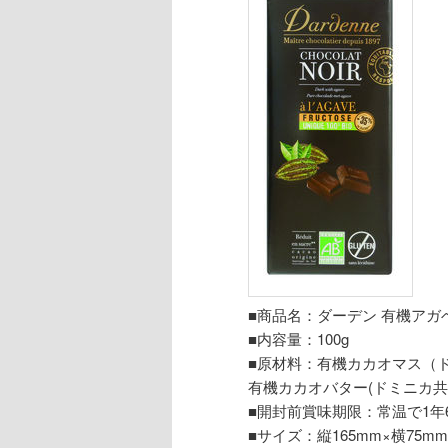
■商品名：ダーデン 有機アガ
■内容量：100g
■原材料：有機カカオマス（
有機カカオバター(ドミニカ共
■開封前賞味期限：常温で1年
■サイズ：縦165mm×横75m