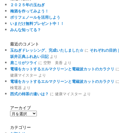
ョ
２０２５年の玉ねぎ
ン
梅酒を作ってみよう！
ポリフェノールを活用しよう
いまだけ無料プレゼント中！！
みんな知ってる？
最近のコメント
玉ねぎドレッシング、完成いたしました☆
に
それぞれの目的 |
坂井正典ふれあい日記
より
肩こりがツライ
に
空野 美香
より
電場をカットするエルマクリーンと電磁波カットのカラクリ
に
健康マイスター
より
電場をカットするエルマクリーンと電磁波カットのカラクリ
に
検電器
より
西式の柿茶の違いは？
に
健康マイスター
より
アーカイブ
ア
ー
カ
カテゴリー
イ