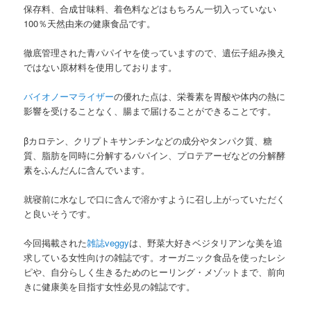
保存料、合成甘味料、着色料などはもちろん一切入っていない
100％天然由来の健康食品です。
徹底管理された青パパイヤを使っていますので、遺伝子組み換え
ではない原材料を使用しております。
バイオノーマライザー
の優れた点は、栄養素を胃酸や体内の熱に
影響を受けることなく、腸まで届けることができることです。
βカロテン、クリプトキサンチンなどの成分やタンパク質、糖
質、脂肪を同時に分解するパパイン、プロテアーゼなどの分解酵
素をふんだんに含んでいます。
就寝前に水なしで口に含んで溶かすように召し上がっていただく
と良いそうです。
今回掲載された
雑誌veggy
は、野菜大好きベジタリアンな美を追
求している女性向けの雑誌です。オーガニック食品を使ったレシ
ピや、自分らしく生きるためのヒーリング・メゾットまで、前向
きに健康美を目指す女性必見の雑誌です。