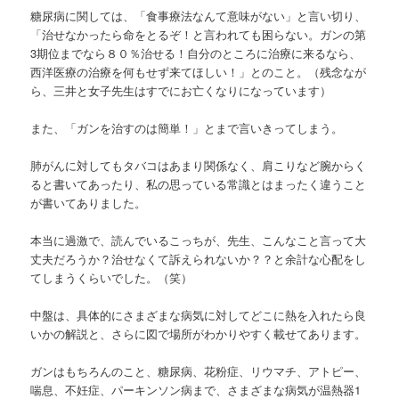
糖尿病に関しては、「食事療法なんて意味がない」と言い切り、
「治せなかったら命をとるぞ！と言われても困らない。ガンの第
3期位までなら８０％治せる！自分のところに治療に来るなら、
西洋医療の治療を何もせず来てほしい！」とのこと。（残念なが
ら、三井と女子先生はすでにお亡くなりになっています）
また、「ガンを治すのは簡単！」とまで言いきってしまう。
肺がんに対してもタバコはあまり関係なく、肩こりなど腕からく
ると書いてあったり、私の思っている常識とはまったく違うこと
が書いてありました。
本当に過激で、読んでいるこっちが、先生、こんなこと言って大
丈夫だろうか？治せなくて訴えられないか？？と余計な心配をし
てしまうくらいでした。（笑）
中盤は、具体的にさまざまな病気に対してどこに熱を入れたら良
いかの解説と、さらに図で場所がわかりやすく載せてあります。
ガンはもちろんのこと、糖尿病、花粉症、リウマチ、アトピー、
喘息、不妊症、パーキンソン病まで、さまざまな病気が温熱器1