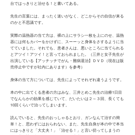
台ではっきりと治せる！と書いてある。
先生の言葉には、まったく迷いがなく、どこからその自信が来る
のかと不思議です。
実際の温熱器の当て方は、裸の上にサラシ一枚を上にのせ、温熱
器には何もカバーをかけずに、スーーッと身体をさするように当
てていました。それでも、患者さんは、悪いところに当てられる
とアツイ！アツイ！と言っておられました。（三井と女子先生が
出演している【アッチッチでがん・難病退治】ＤＶＤ（現在は販
売停止中ですが社内にあります）を参考）
身体の当て方については、先生によってそれぞれ違うようです。
本の中に出てくる患者の方はみな、三井とめこ先生の治療1日目
でなんらかの効果を感じていて、だいたいは２～３回、長くても
10回くらいで治ってしまいます。
読んでいると、先生のおっしゃるとおり、ガンなんて治すの簡
単！と、思わずにはおられない、また、先生自身が本の中で本当
にはっきりと「大丈夫！」「治せる！」と言い切ってしまうの