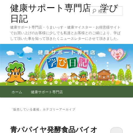
メ
サ
健康サポート専門店 学び
イ
ブ
検
ン
コ
索
日記
コ
ン
健康サポート専門店・うまいっす・健康マイスター・お得意様サイト
ン
テ
でお買い上げのお客様に少しでも私達とお客様とのご縁により、学ば
テ
ン
して頂いた事を知って頂きたくニュースレターにさせて頂きました。
ン
ツ
ツ
へ
へ
移
移
動
動
メ
ホーム
健康サポート専門店
イ
ン
メ
「
販売している書籍
」カテゴリーアーカイブ
ニ
ュ
ー
青パパイヤ発酵食品バイオ