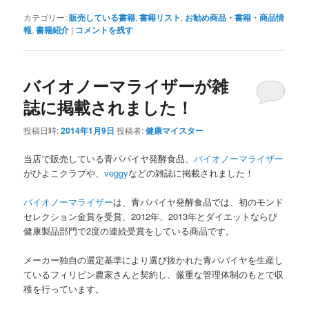
カテゴリー:
販売している書籍
,
書籍リスト
,
お勧め商品・書籍・商品情
報
,
書籍紹介
|
コメントを残す
バイオノーマライザーが雑
誌に掲載されました！
投稿日時:
2014年1月9日
投稿者:
健康マイスター
当店で販売している青パパイヤ発酵食品、
バイオノーマライザー
がひよこクラブや、
veggy
などの雑誌に掲載されました！
バイオノーマライザー
は、青パパイヤ発酵食品では、初のモンド
セレクション金賞を受賞、2012年、2013年とダイエットならび
健康製品部門で2度の連続受賞をしている商品です。
メーカー独自の選定基準により選び抜かれた青パパイヤを生産し
ているフィリピン農家さんと契約し、厳重な管理体制のもとで収
穫を行っています。