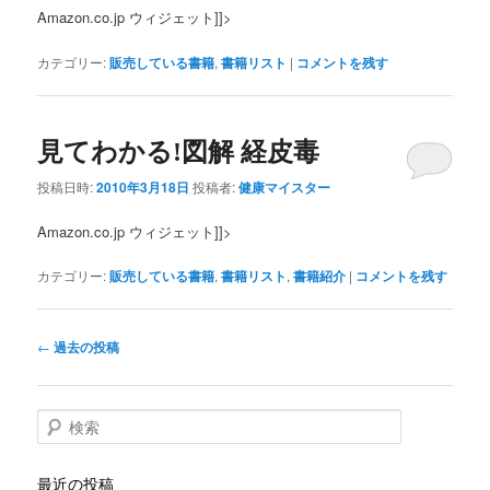
Amazon.co.jp ウィジェット]]>
カテゴリー:
販売している書籍
,
書籍リスト
|
コメントを残す
見てわかる!図解 経皮毒
投稿日時:
2010年3月18日
投稿者:
健康マイスター
Amazon.co.jp ウィジェット]]>
カテゴリー:
販売している書籍
,
書籍リスト
,
書籍紹介
|
コメントを残す
投
←
過去の投稿
稿
ナ
ビ
検
ゲ
索
ー
シ
最近の投稿