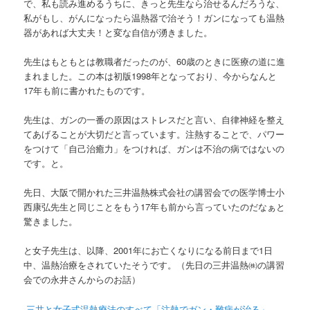
で、私も読み進めるうちに、きっと先生なら治せるんだろうな、
私がもし、がんになったら温熱器で治そう！ガンになっても温熱
器があれば大丈夫！と変な自信が湧きました。
先生はもともとは教職者だったのが、60歳のときに医療の道に進
まれました。この本は初版1998年となっており、今からなんと
17年も前に書かれたものです。
先生は、ガンの一番の原因はストレスだと言い、自律神経を整え
てあげることが大切だと言っています。注熱することで、パワー
をつけて「自己治癒力」をつければ、ガンは不治の病ではないの
です。と。
先日、大阪で開かれた三井温熱株式会社の講習会での医学博士小
西康弘先生と同じことをもう17年も前から言っていたのだなぁと
驚きました。
と女子先生は、以降、2001年にお亡くなりになる前日まで1日
中、温熱治療をされていたそうです。（先日の三井温熱㈱の講習
会での永井さんからのお話）
三井と女子式温熱療法のすべて「注熱でガン・難病が治る」