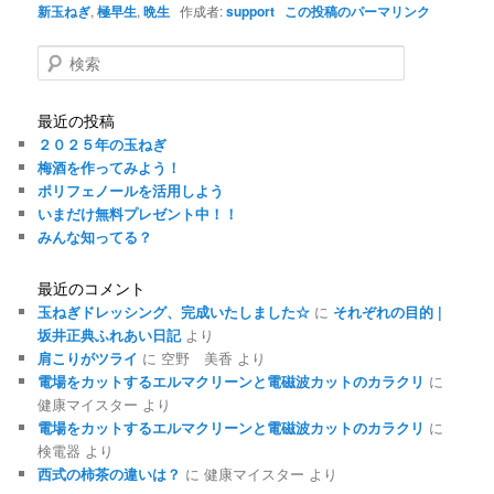
新玉ねぎ
,
極早生
,
晩生
作成者:
support
この投稿のパーマリンク
検
索
最近の投稿
２０２５年の玉ねぎ
梅酒を作ってみよう！
ポリフェノールを活用しよう
いまだけ無料プレゼント中！！
みんな知ってる？
最近のコメント
玉ねぎドレッシング、完成いたしました☆
に
それぞれの目的 |
坂井正典ふれあい日記
より
肩こりがツライ
に
空野 美香
より
電場をカットするエルマクリーンと電磁波カットのカラクリ
に
健康マイスター
より
電場をカットするエルマクリーンと電磁波カットのカラクリ
に
検電器
より
西式の柿茶の違いは？
に
健康マイスター
より