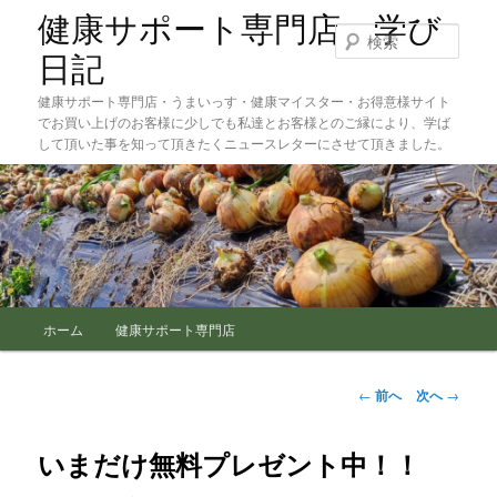
メ
健康サポート専門店 学び
イ
検
ン
索
日記
コ
健康サポート専門店・うまいっす・健康マイスター・お得意様サイト
ン
でお買い上げのお客様に少しでも私達とお客様とのご縁により、学ば
テ
して頂いた事を知って頂きたくニュースレターにさせて頂きました。
ン
ツ
へ
移
動
メ
ホーム
健康サポート専門店
イ
ン
メ
投
←
前へ
次へ
→
ニ
稿
ュ
ナ
ー
ビ
いまだけ無料プレゼント中！！
ゲ