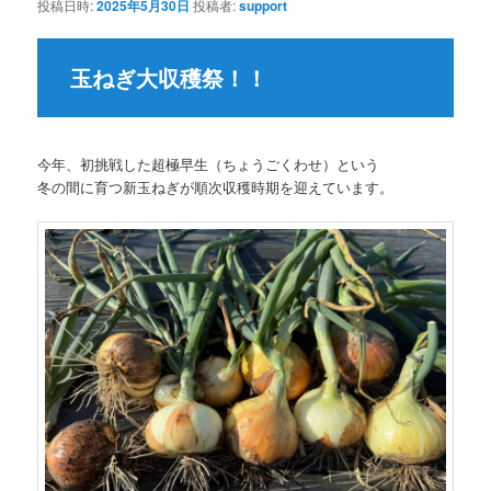
投稿日時:
2025年5月30日
投稿者:
support
ー
シ
ョ
玉ねぎ大収穫祭！！
ン
今年、初挑戦した超極早生（ちょうごくわせ）という
冬の間に育つ新玉ねぎが順次収穫時期を迎えています。