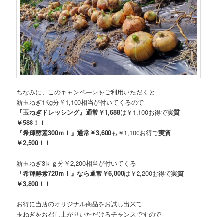
ちなみに、このキャンペーンをご利用いただくと
新玉ねぎ1Kg分￥1,100相当が付いてくるので
『玉ねぎドレッシング』通常￥1,688
は￥1,100お得で
実質
￥588！！
『希輝酵素300ｍｌ』通常￥3,600
も￥1,100お得で
実質
￥2,500！！
新玉ねぎ3ｋｇ分￥2,200相当が付いてくる
『希輝酵素720ｍｌ』なら通常￥6,000
は￥2,200お得で
実質
￥3,800！！
お得に当店のオリジナル商品をお試し出来て
玉ねぎをお召し上がりいただけるチャンスですので