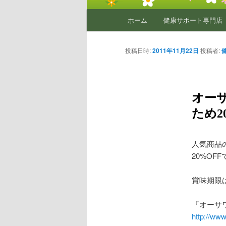
メ
ホーム
健康サポート専門店
イ
ン
メ
投稿日時:
2011年11月22日
投稿者:
ニ
ュ
ー
オー
ため2
人気商品の
20%OF
賞味期限
『オーサ
http://ww