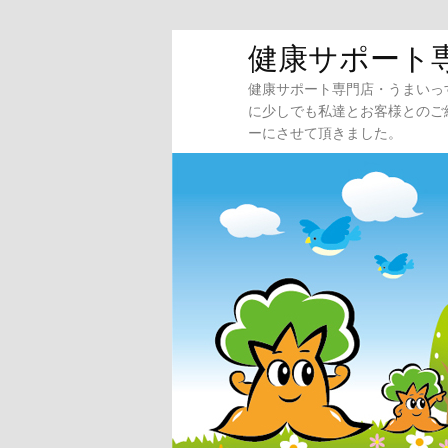
メ
健康サポート
イ
健康サポート専門店・うまいっ
ン
に少しでも私達とお客様とのご
コ
ーにさせて頂きました。
ン
テ
ン
ツ
へ
移
動