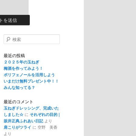
検
索
最近の投稿
２０２５年の玉ねぎ
梅酒を作ってみよう！
ポリフェノールを活用しよう
いまだけ無料プレゼント中！！
みんな知ってる？
最近のコメント
玉ねぎドレッシング、完成いた
しました☆
に
それぞれの目的 |
坂井正典ふれあい日記
より
肩こりがツライ
に
空野 美香
より