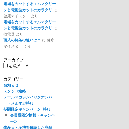
電場をカットするエルマクリー
ンと電磁波カットのカラクリ
に
健康マイスター
より
電場をカットするエルマクリー
ンと電磁波カットのカラクリ
に
検電器
より
西式の柿茶の違いは？
に
健康
マイスター
より
アーカイブ
ア
ー
カ
カテゴリー
イ
お知らせ
ブ
スタッフ連絡
メールマガジンバックナンバ
ー・メルマガ特典
期間限定キャンペーン･特典
会員様限定情報・キャンペ
ーン
生産日・産地を確認した商品