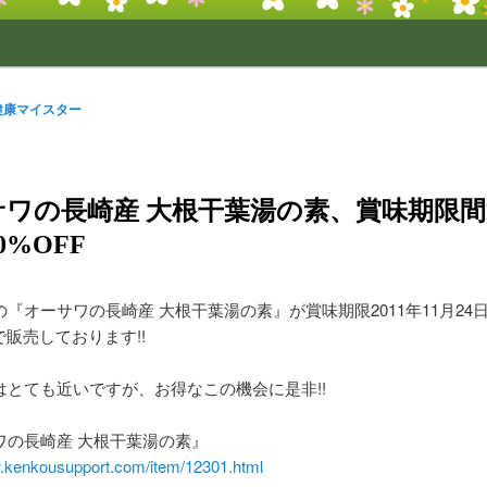
健康マイスター
サワの長崎産 大根干葉湯の素、賞味期限
0%OFF
『オーサワの長崎産 大根干葉湯の素』が賞味期限2011年11月24
Fで販売しております!!
はとても近いですが、お得なこの機会に是非!!
ワの長崎産 大根干葉湯の素』
w.kenkousupport.com/item/12301.html