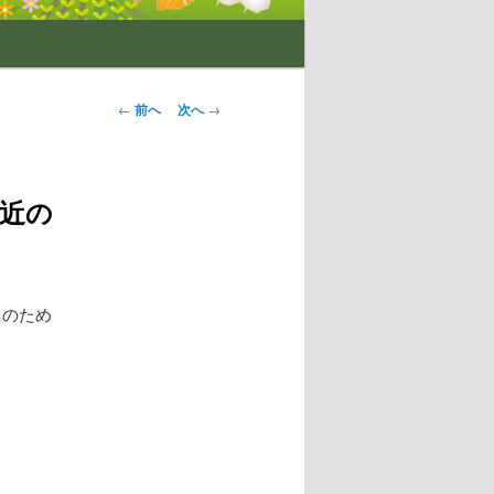
投
←
前へ
次へ
→
稿
ナ
ビ
間近の
ゲ
ー
シ
ョ
日のため
ン