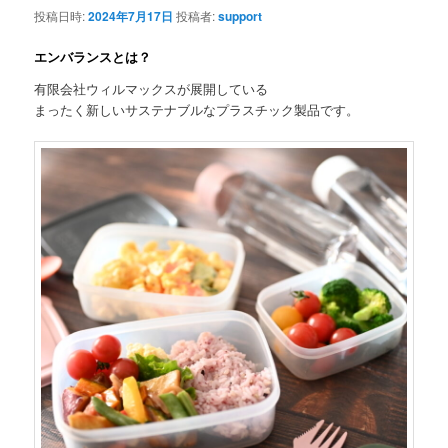
ゲ
投稿日時:
2024年7月17日
投稿者:
support
ー
シ
エンバランスとは？
ョ
ン
有限会社ウィルマックスが展開している
まったく新しいサステナブルなプラスチック製品です。