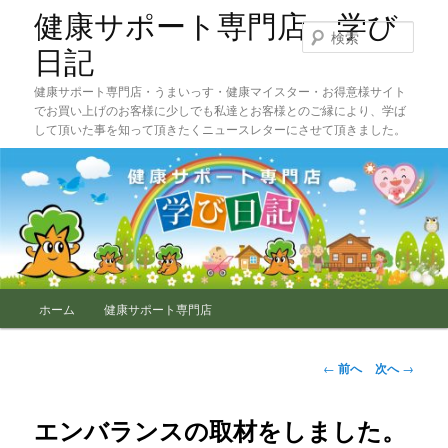
メ
健康サポート専門店 学び
イ
検
ン
索
日記
コ
健康サポート専門店・うまいっす・健康マイスター・お得意様サイト
ン
でお買い上げのお客様に少しでも私達とお客様とのご縁により、学ば
テ
して頂いた事を知って頂きたくニュースレターにさせて頂きました。
ン
ツ
へ
移
動
メ
ホーム
健康サポート専門店
イ
ン
メ
投
←
前へ
次へ
→
ニ
稿
ュ
ナ
ー
ビ
エンバランスの取材をしました。