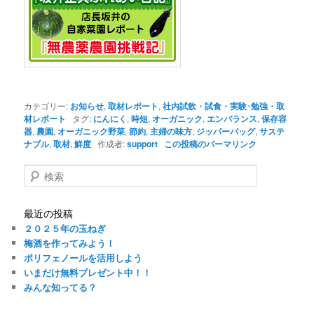
カテゴリー:
お知らせ
,
取材レポート
,
社内試飲・試食・実験･勉強・取
材レポート
タグ:
にんにく
,
時短
,
オーガニック
,
エンバランス
,
保存容
器
,
農園
,
オーガニック野菜
,
節約
,
主婦の味方
,
ジッパーバッグ
,
サステ
ナブル
,
取材
,
鮮度
作成者:
support
この投稿のパーマリンク
検
索
最近の投稿
２０２５年の玉ねぎ
梅酒を作ってみよう！
ポリフェノールを活用しよう
いまだけ無料プレゼント中！！
みんな知ってる？