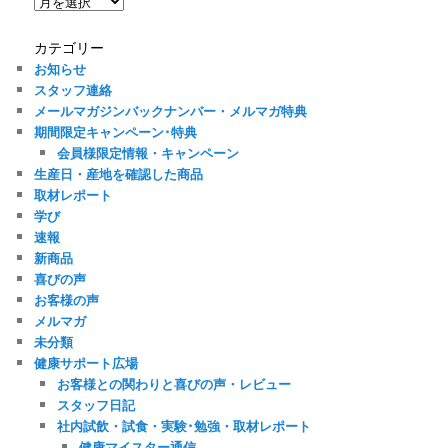
ア
ー
カ
カテゴリー
イ
お知らせ
ブ
スタッフ連絡
メールマガジンバックナンバー・メルマガ特典
期間限定キャンペーン･特典
会員様限定情報・キャンペーン
生産日・産地を確認した商品
取材レポート
学び
速報
新商品
喜びの声
お客様の声
メルマガ
未分類
健康サポート広場
お客様との関わりと喜びの声・レビュー
スタッフ日記
社内試飲・試食・実験･勉強・取材レポート
健康マイスター通信