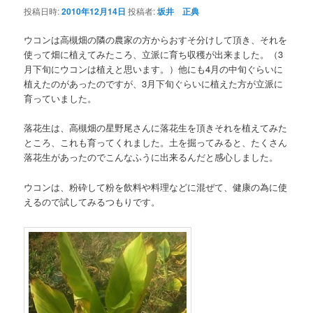
ゲ
投稿日時:
2010年12月14日
投稿者:
坂井 正典
ー
シ
ウコンは高槻畑の隣の農家の方からおすそ分けして頂き、それを
ョ
使って畑に植えてみたころ、立派に育ち収穫が出来ました。（3
ン
月下旬にウコンは植えと思います。）他にも4月の中旬ぐらいに
植えたのがあったのですが、3月下旬ぐらいに植えた方が立派に
育っていました。
落花生は、高槻畑の星野尾さんに落花生を頂きそれを植えてみた
ところ、これも育ってくれました。土を掘ってみると、たくさん
落花生があったのでこんなふうに出来るんだと感心しました。
ウコンは、粉砕して粉を飲料や料理などに混ぜて、健康の為に使
えるので試してみるつもりです。