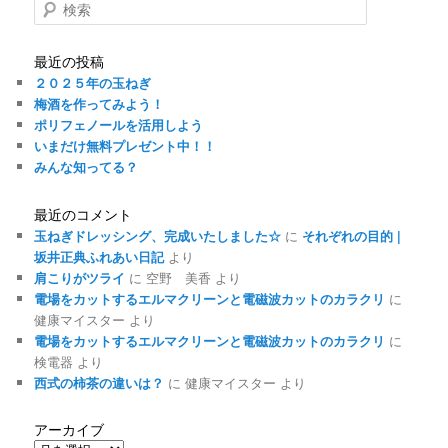
検
索
最近の投稿
２０２５年の玉ねぎ
梅酒を作ってみよう！
ポリフェノールを活用しよう
いまだけ無料プレゼント中！！
みんな知ってる？
最近のコメント
玉ねぎドレッシング、完成いたしました☆
に
それぞれの目的 |
坂井正典ふれあい日記
より
肩こりがツライ
に
空野 美香
より
電場をカットするエルマクリーンと電磁波カットのカラクリ
に
健康マイスター
より
電場をカットするエルマクリーンと電磁波カットのカラクリ
に
検電器
より
西式の柿茶の違いは？
に
健康マイスター
より
アーカイブ