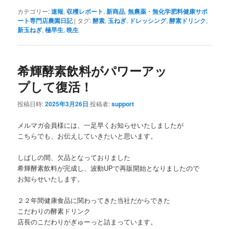
カテゴリー:
速報
,
収穫レポート
,
新商品
,
無農薬・無化学肥料健康サポ
ート専門店農園日記
|
タグ:
酵素
,
玉ねぎ
,
ドレッシング
,
酵素ドリンク
,
新玉ねぎ
,
極早生
,
晩生
希輝酵素飲料がパワーアッ
プして復活！
投稿日時:
2025年3月26日
投稿者:
support
メルマガ会員様には、一足早くお知らせいたしましたが
こちらでも、お伝えしていきたいと思います。
しばしの間、欠品となっておりました
希輝酵素飲料が完成し、波動UPで再販開始となりましたので
お知らせいたします。
２２年間健康食品に関わってきた当社だからできた
こだわりの酵素ドリンク
店長のこだわりがぎゅーっと詰まっています。