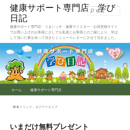
メ
サ
健康サポート専門店 学び
イ
ブ
検
ン
コ
索
日記
コ
ン
健康サポート専門店・うまいっす・健康マイスター・お得意様サイト
ン
テ
でお買い上げのお客様に少しでも私達とお客様とのご縁により、学ば
テ
ン
して頂いた事を知って頂きたくニュースレターにさせて頂きました。
ン
ツ
ツ
へ
へ
移
移
動
動
メ
ホーム
健康サポート専門店
イ
ン
メ
「
酵素ドリンク
」タグアーカイブ
ニ
ュ
ー
いまだけ無料プレゼント