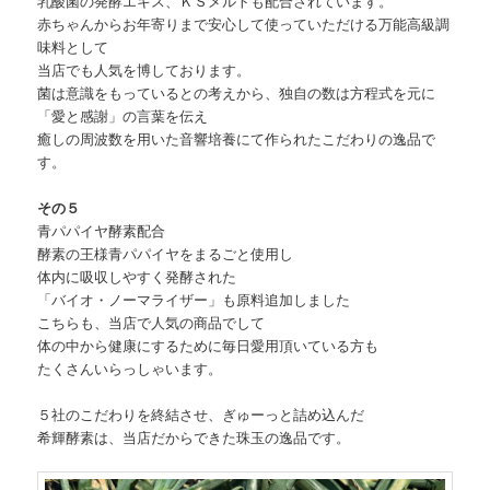
乳酸菌の発酵エキス、ＫＳメルトも配合されています。
赤ちゃんからお年寄りまで安心して使っていただける万能高級調
味料として
当店でも人気を博しております。
菌は意識をもっているとの考えから、独自の数は方程式を元に
「愛と感謝」の言葉を伝え
癒しの周波数を用いた音響培養にて作られたこだわりの逸品で
す。
その５
青パパイヤ酵素配合
酵素の王様青パパイヤをまるごと使用し
体内に吸収しやすく発酵された
「バイオ・ノーマライザー」も原料追加しました
こちらも、当店で人気の商品でして
体の中から健康にするために毎日愛用頂いている方も
たくさんいらっしゃいます。
５社のこだわりを終結させ、ぎゅーっと詰め込んだ
希輝酵素は、当店だからできた珠玉の逸品です。