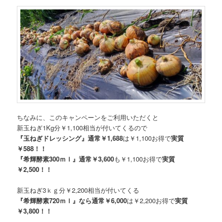
ちなみに、このキャンペーンをご利用いただくと
新玉ねぎ1Kg分￥1,100相当が付いてくるので
『玉ねぎドレッシング』通常￥1,688
は￥1,100お得で
実質
￥588！！
『希輝酵素300ｍｌ』通常￥3,600
も￥1,100お得で
実質
￥2,500！！
新玉ねぎ3ｋｇ分￥2,200相当が付いてくる
『希輝酵素720ｍｌ』なら通常￥6,000
は￥2,200お得で
実質
￥3,800！！