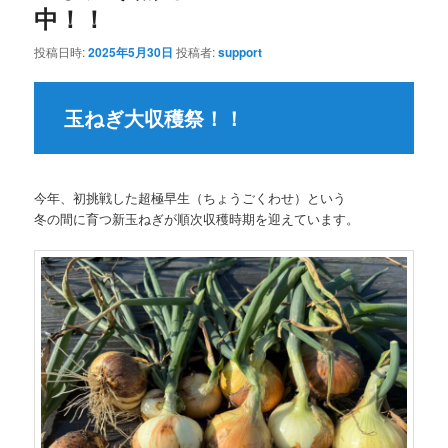
中！！
投稿日時:
2025年5月30日
投稿者:
support
玉ねぎ大収穫祭！！
今年、初挑戦した超極早生（ちょうごくわせ）という
冬の間に育つ新玉ねぎが順次収穫時期を迎えています。