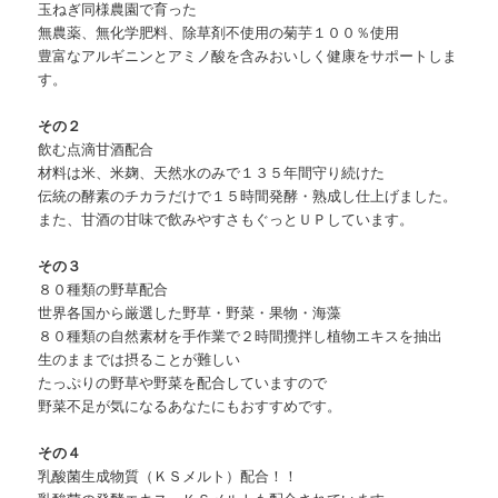
玉ねぎ同様農園で育った
無農薬、無化学肥料、除草剤不使用の菊芋１００％使用
豊富なアルギニンとアミノ酸を含みおいしく健康をサポートしま
す。
その２
飲む点滴甘酒配合
材料は米、米麹、天然水のみで１３５年間守り続けた
伝統の酵素のチカラだけで１５時間発酵・熟成し仕上げました。
また、甘酒の甘味で飲みやすさもぐっとＵＰしています。
その３
８０種類の野草配合
世界各国から厳選した野草・野菜・果物・海藻
８０種類の自然素材を手作業で２時間攪拌し植物エキスを抽出
生のままでは摂ることが難しい
たっぷりの野草や野菜を配合していますので
野菜不足が気になるあなたにもおすすめです。
その４
乳酸菌生成物質（ＫＳメルト）配合！！