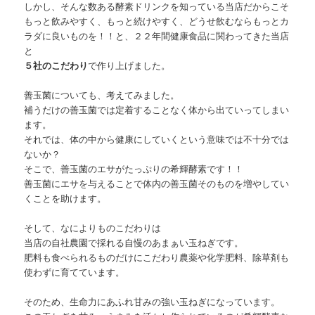
しかし、そんな数ある酵素ドリンクを知っている当店だからこそ
もっと飲みやすく、もっと続けやすく、どうせ飲むならもっとカ
ラダに良いものを！！と、２２年間健康食品に関わってきた当店
と
５社のこだわり
で作り上げました。
善玉菌についても、考えてみました。
補うだけの善玉菌では定着することなく体から出ていってしまい
ます。
それでは、体の中から健康にしていくという意味では不十分では
ないか？
そこで、善玉菌のエサがたっぷりの希輝酵素です！！
善玉菌にエサを与えることで体内の善玉菌そのものを増やしてい
くことを助けます。
そして、なによりものこだわりは
当店の自社農園で採れる自慢のあまぁい玉ねぎです。
肥料も食べられるものだけにこだわり農薬や化学肥料、除草剤も
使わずに育てています。
そのため、生命力にあふれ甘みの強い玉ねぎになっています。