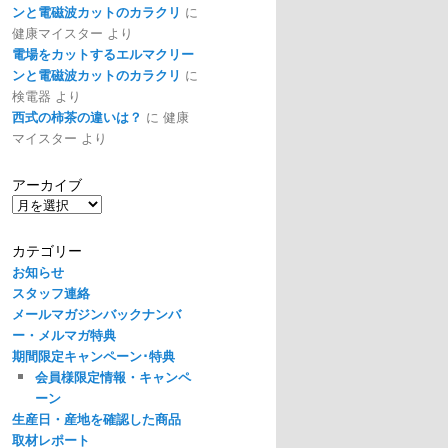
ンと電磁波カットのカラクリ
に
健康マイスター
より
電場をカットするエルマクリー
ンと電磁波カットのカラクリ
に
検電器
より
西式の柿茶の違いは？
に
健康
マイスター
より
アーカイブ
ア
ー
カ
カテゴリー
イ
お知らせ
ブ
スタッフ連絡
メールマガジンバックナンバ
ー・メルマガ特典
期間限定キャンペーン･特典
会員様限定情報・キャンペ
ーン
生産日・産地を確認した商品
取材レポート