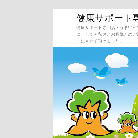
メ
サ
健康サポート
イ
ブ
健康サポート専門店・うまいっ
ン
コ
に少しでも私達とお客様とのご
コ
ン
ーにさせて頂きました。
ン
テ
テ
ン
ン
ツ
ツ
へ
へ
移
移
動
動