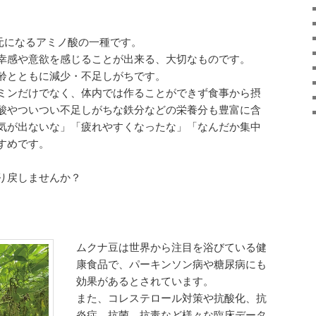
の元になるアミノ酸の一種です。
幸感や意欲を感じることが出来る、大切なものです。
齢とともに減少・不足しがちです。
ミンだけでなく、体内では作ることができず食事から摂
酸やついつい不足しがちな鉄分などの栄養分も豊富に含
気が出ないな」「疲れやすくなったな」「なんだか集中
すめです。
り戻しませんか？
ムクナ豆は世界から注目を浴びている健
康食品で、パーキンソン病や糖尿病にも
効果があるとされています。
また、コレステロール対策や抗酸化、抗
炎症、抗菌、抗毒など様々な臨床データ