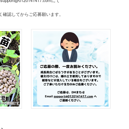
pport@0120141417.comにて
く確認してからご応募願います。
い。