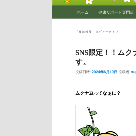
メ
ホーム
健康サポート専門店
イ
ン
メ
「
種苗斡旋
」タグアーカイブ
ニ
ュ
SNS限定！！ム
ー
す。
投稿日時:
2024年6月19日
投稿者:
su
ムクナ豆ってなぁに？