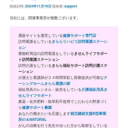
投稿日時:
2024年11月19日
投稿者:
support
当社には、関連事業所が複数ございます。
通販サイトを運営している
健康サポート専門店
訪問看護をしている
きららリハビリ訪問看護ステーシ
ョン
豊能町周辺の訪問看護をしている
きせんライフサポー
ト訪問看護ステーション
訪問介護をしている
きらら福祉サポート訪問介護ステ
ーション
介護士と看護師が２４時間常駐し医療提供が可能な
ナ
ーシングホームきらら看護の家
福祉用具のレンタル・販売をしている
介護福祉用具き
せんライフサポート
農薬・化学肥料・除草剤不使用でこだわりの野菜づく
り
健康サポート農園
あなたの働きたいを応援します
就労継続支援B型事業
所の＆NATURAL
がんの治療を行う先生や治った方から取材をしている