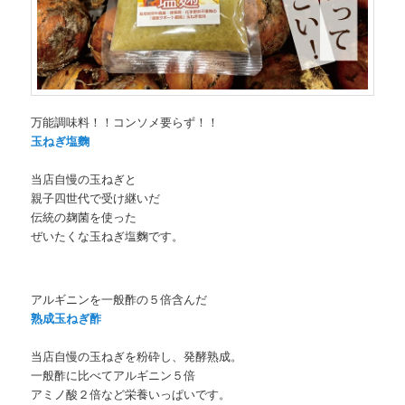
万能調味料！！コンソメ要らず！！
玉ねぎ塩麴
当店自慢の玉ねぎと
親子四世代で受け継いだ
伝統の麹菌を使った
ぜいたくな玉ねぎ塩麴です。
アルギニンを一般酢の５倍含んだ
熟成玉ねぎ酢
当店自慢の玉ねぎを粉砕し、発酵熟成。
一般酢に比べてアルギニン５倍
アミノ酸２倍など栄養いっぱいです。