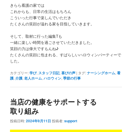
きらら看護の家では
これからも、日常の生活はもちろん
こういった行事で楽しんでいただき
たくさんの笑顔が溢れる家を目指していきます。
そして、取材に行った編集Tも
一緒に楽しい時間を過ごさせていただきました。
笑顔の力は偉大ですもんね♪
たくさんの笑顔に包まれる、すばらしいハロウィンパーティーで
した。
カテゴリー:
学び
,
スタッフ日記
,
喜びの声
|
タグ:
ナーシングホーム
,
看
護
,
介護
,
老人ホーム
,
ハロウィン
,
季節の行事
当店の健康をサポートする
取り組み
投稿日時:
2024年9月11日
投稿者:
support