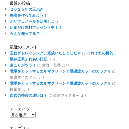
最近の投稿
２０２５年の玉ねぎ
梅酒を作ってみよう！
ポリフェノールを活用しよう
いまだけ無料プレゼント中！！
みんな知ってる？
最近のコメント
玉ねぎドレッシング、完成いたしました☆
に
それぞれの目的 |
坂井正典ふれあい日記
より
肩こりがツライ
に
空野 美香
より
電場をカットするエルマクリーンと電磁波カットのカラクリ
に
健康マイスター
より
電場をカットするエルマクリーンと電磁波カットのカラクリ
に
検電器
より
西式の柿茶の違いは？
に
健康マイスター
より
アーカイブ
ア
ー
カ
カテゴリー