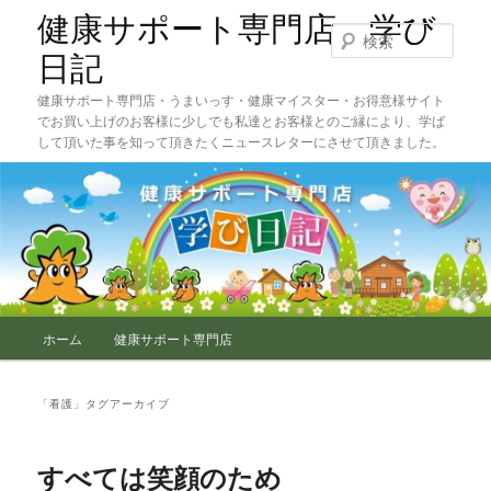
メ
サ
健康サポート専門店 学び
イ
ブ
検
ン
コ
索
日記
コ
ン
健康サポート専門店・うまいっす・健康マイスター・お得意様サイト
ン
テ
でお買い上げのお客様に少しでも私達とお客様とのご縁により、学ば
テ
ン
して頂いた事を知って頂きたくニュースレターにさせて頂きました。
ン
ツ
ツ
へ
へ
移
移
動
動
メ
ホーム
健康サポート専門店
イ
ン
メ
「
看護
」タグアーカイブ
ニ
ュ
ー
すべては笑顔のため