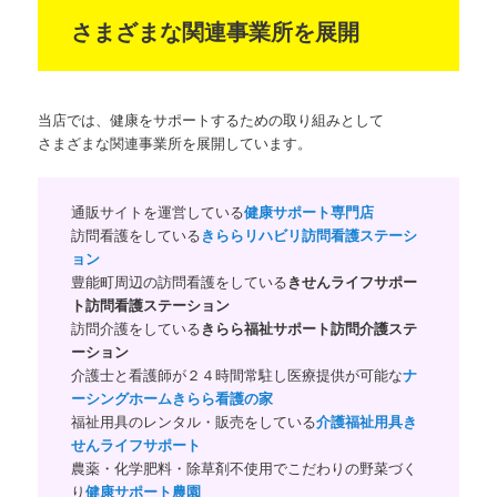
さまざまな関連事業所を展開
当店では、健康をサポートするための取り組みとして
さまざまな関連事業所を展開しています。
通販サイトを運営している
健康サポート専門店
訪問看護をしている
きららリハビリ訪問看護ステーシ
ョン
豊能町周辺の訪問看護をしている
きせんライフサポー
ト訪問看護ステーション
訪問介護をしている
きらら福祉サポート訪問介護ステ
ーション
介護士と看護師が２４時間常駐し医療提供が可能な
ナ
ーシングホームきらら看護の家
福祉用具のレンタル・販売をしている
介護福祉用具き
せんライフサポート
農薬・化学肥料・除草剤不使用でこだわりの野菜づく
り
健康サポート農園