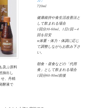
カ」
720ml
健康維持や食生活改善法と
して飲まれる場合
1回分30-60ml、1日1回～4
回を目安
※体重・体力・体調に応じ
て調整しながらお飲み下さ
い。
朝食・昼食などの「代用
も及ぶ原料
食」として飲まれる場合
然抽出し
1回分60-80ml前後
させ、丹精
発酵液で