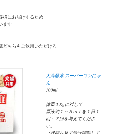
客様にお届けするため
います
。
様どちらもご飲用いただける
大高酵素 スーパーワンにゃ
ん
100ml
体重１Kgに対して
原液約１～３ｍｌを１日１
回～３回を与えてくださ
い。
（状態を見て量は調整して