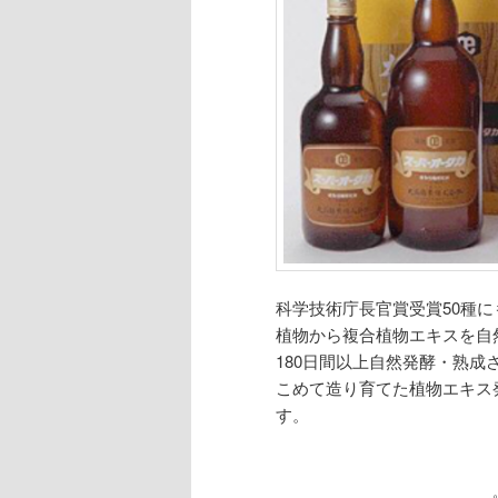
科学技術庁長官賞受賞50種に
植物から複合植物エキスを自
180日間以上自然発酵・熟成
こめて造り育てた植物エキス
す。