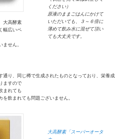
ください）
原液のままごはんにかけて
いただいても、３～６倍に
、大高酵素
薄めて飲み水に混ぜて頂い
く幅広いペ
ても大丈夫です。
。
いません。
す通り、同じ樽で生成されたものとなっており、栄養成
りますので
飲まれても
カを飲まれても問題ございません。
大高酵素「スーパーオータ