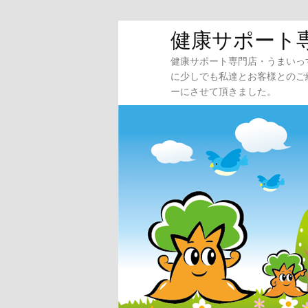
メ
サ
健康サポート
イ
ブ
健康サポート専門店・うまいっ
ン
コ
に少しでも私達とお客様とのご
コ
ン
ーにさせて頂きました。
ン
テ
テ
ン
ン
ツ
ツ
へ
へ
移
移
動
動