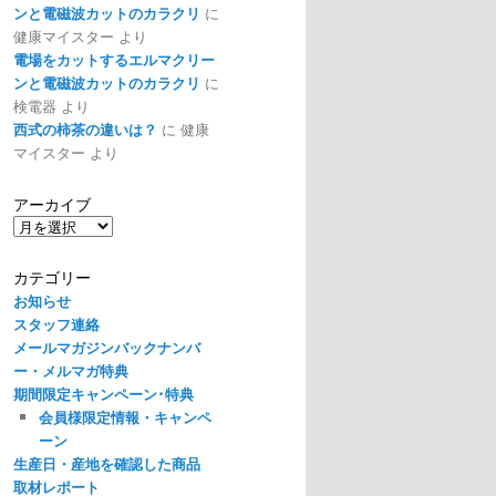
ンと電磁波カットのカラクリ
に
健康マイスター
より
電場をカットするエルマクリー
ンと電磁波カットのカラクリ
に
検電器
より
西式の柿茶の違いは？
に
健康
マイスター
より
アーカイブ
ア
ー
カ
カテゴリー
イ
お知らせ
ブ
スタッフ連絡
メールマガジンバックナンバ
ー・メルマガ特典
期間限定キャンペーン･特典
会員様限定情報・キャンペ
ーン
生産日・産地を確認した商品
取材レポート