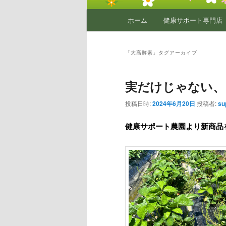
メ
ホーム
健康サポート専門店
イ
ン
メ
「
大高酵素
」タグアーカイブ
ニ
ュ
実だけじゃない、
ー
投稿日時:
2024年6月20日
投稿者:
su
健康サポート農園より新商品