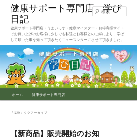
メ
サ
健康サポート専門店 学び
イ
ブ
検
ン
コ
索
日記
コ
ン
健康サポート専門店・うまいっす・健康マイスター・お得意様サイト
ン
テ
でお買い上げのお客様に少しでも私達とお客様とのご縁により、学ば
テ
ン
して頂いた事を知って頂きたくニュースレターにさせて頂きました。
ン
ツ
ツ
へ
へ
移
移
動
動
メ
ホーム
健康サポート専門店
イ
ン
メ
「
塩麴
」タグアーカイブ
ニ
ュ
ー
【新商品】販売開始のお知