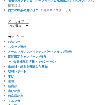
電場をカットするエルマクリーンと電磁波カットのカラクリ
に
検電器
より
西式の柿茶の違いは？
に
健康マイスター
より
アーカイブ
ア
ー
カ
カテゴリー
イ
お知らせ
ブ
スタッフ連絡
メールマガジンバックナンバー・メルマガ特典
期間限定キャンペーン･特典
会員様限定情報・キャンペーン
生産日・産地を確認した商品
取材レポート
学び
速報
新商品
喜びの声
お客様の声
メルマガ