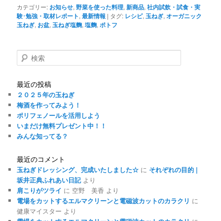
カテゴリー:
お知らせ
,
野菜を使った料理
,
新商品
,
社内試飲・試食・実
験･勉強・取材レポート
,
最新情報
|
タグ:
レシピ
,
玉ねぎ
,
オーガニック
玉ねぎ
,
お盆
,
玉ねぎ塩麴
,
塩麴
,
ポトフ
検
索
最近の投稿
２０２５年の玉ねぎ
梅酒を作ってみよう！
ポリフェノールを活用しよう
いまだけ無料プレゼント中！！
みんな知ってる？
最近のコメント
玉ねぎドレッシング、完成いたしました☆
に
それぞれの目的 |
坂井正典ふれあい日記
より
肩こりがツライ
に
空野 美香
より
電場をカットするエルマクリーンと電磁波カットのカラクリ
に
健康マイスター
より