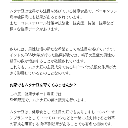
ムクナ豆は世界から注目を浴びている健康食品で、パーキンソン
病や糖尿病にも効果があるとされています。
また、コレステロール対策や抗酸化、抗炎症、抗菌、抗毒など
様々な臨床データがあります。
さらには、男性妊活の新たな希望としても注目を浴びています。
インドのCSM大学が行った臨床試験では、精子欠乏症の男性の
精子の数が増加することが確認されています。
これらも、ムクナ豆の主要成分であるL-ドーパの抗酸化作用が大
きく影響しているとのことなのです。
お家でもムクナ豆を育ててみませんか？
この度、健康サポート農園では
SNS限定で、ムクナ豆の苗の販売を行います。
ムクナ豆は、健康食として注目の豆でもありますし コンパニオ
ンプランツとして トウモロコシなどと一緒に植え付けると雑草
の育成を阻害する 除草剤効果があることでも有名な植物です。