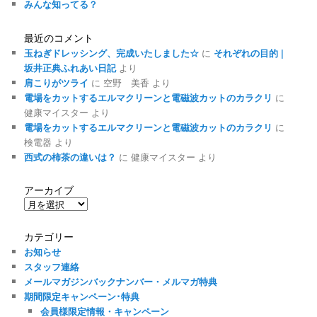
みんな知ってる？
最近のコメント
玉ねぎドレッシング、完成いたしました☆
に
それぞれの目的 |
坂井正典ふれあい日記
より
肩こりがツライ
に
空野 美香
より
電場をカットするエルマクリーンと電磁波カットのカラクリ
に
健康マイスター
より
電場をカットするエルマクリーンと電磁波カットのカラクリ
に
検電器
より
西式の柿茶の違いは？
に
健康マイスター
より
アーカイブ
ア
ー
カ
カテゴリー
イ
お知らせ
ブ
スタッフ連絡
メールマガジンバックナンバー・メルマガ特典
期間限定キャンペーン･特典
会員様限定情報・キャンペーン