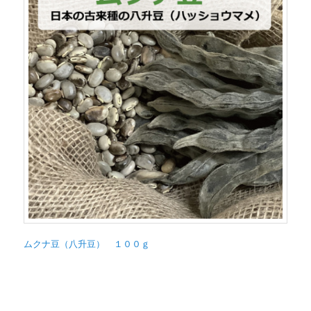
ムクナ豆（八升豆） １００ｇ