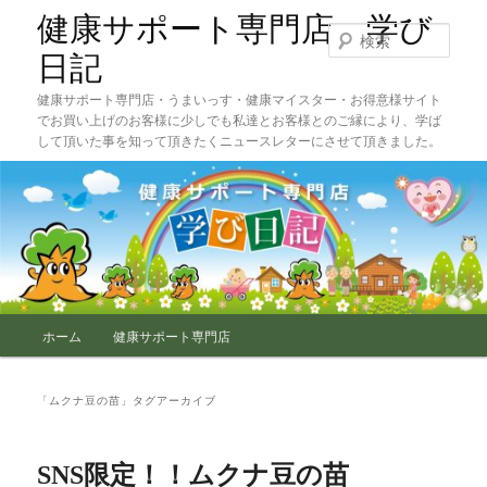
メ
サ
健康サポート専門店 学び
イ
ブ
検
ン
コ
索
日記
コ
ン
健康サポート専門店・うまいっす・健康マイスター・お得意様サイト
ン
テ
でお買い上げのお客様に少しでも私達とお客様とのご縁により、学ば
テ
ン
して頂いた事を知って頂きたくニュースレターにさせて頂きました。
ン
ツ
ツ
へ
へ
移
移
動
動
メ
ホーム
健康サポート専門店
イ
ン
メ
「
ムクナ豆の苗
」タグアーカイブ
ニ
ュ
ー
SNS限定！！ムクナ豆の苗