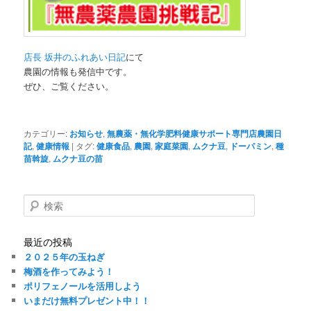
店長 坂井のふれあい日記
にて
農園の情報も発信中です。
ぜひ、ご覧ください。
カテゴリー:
お知らせ
,
無農薬・無化学肥料健康サポート専門店農園日
記
,
健康情報
|
タグ:
健康食品
,
農園
,
家庭菜園
,
ムクナ豆
,
ドーパミン
,
種
苗斡旋
,
ムクナ豆の苗
検
索
最近の投稿
２０２５年の玉ねぎ
梅酒を作ってみよう！
ポリフェノールを活用しよう
いまだけ無料プレゼント中！！