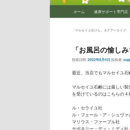
メ
ホーム
健康サポート専門店
イ
ン
メ
「
マルセイユ石けん
」タグアーカイブ
ニ
ュ
「お風呂の愉しみ
ー
投稿日時:
2022年8月4日
投稿者:
sup
最近、当店でもマルセイユ石
マルセイユ石鹸には厳しい製
を受けているのはこちらの４
ル・セライユ社
ル・フェール・ア・シュヴァ
マリウス・ファーブル社
サボネリー・デュ・ミディ社