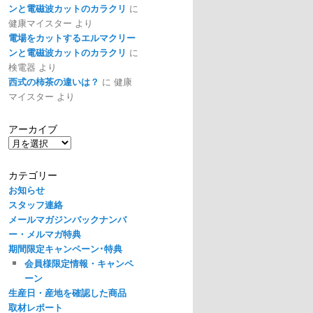
ンと電磁波カットのカラクリ
に
健康マイスター
より
電場をカットするエルマクリー
ンと電磁波カットのカラクリ
に
検電器
より
西式の柿茶の違いは？
に
健康
マイスター
より
アーカイブ
ア
ー
カ
カテゴリー
イ
お知らせ
ブ
スタッフ連絡
メールマガジンバックナンバ
ー・メルマガ特典
期間限定キャンペーン･特典
会員様限定情報・キャンペ
ーン
生産日・産地を確認した商品
取材レポート