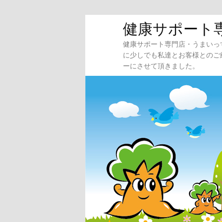
メ
サ
健康サポート
イ
ブ
健康サポート専門店・うまいっ
ン
コ
に少しでも私達とお客様とのご
コ
ン
ーにさせて頂きました。
ン
テ
テ
ン
ン
ツ
ツ
へ
へ
移
移
動
動