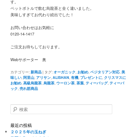
す。
ペットボトルで飲む烏龍茶と全く違いました。
美味しすぎてお代わり続出でした！
お問い合わせはお気軽に
0120-14-1417
ご注文お待ちしております。
Webサポーター 奥
カテゴリー:
新商品
|
タグ:
オーガニック
,
お勧め
,
ベジタリアン対応
,
美
味しい
,
阿里山
,
アリサン
,
ALISHAN
,
有機
,
プレゼントに
,
クリスマスに
お勧め
,
高級烏龍茶
,
烏龍茶
,
ウーロン茶
,
茶葉
,
ティーバッグ
,
ティーバ
ック
,
売れ筋商品
検
索
最近の投稿
２０２５年の玉ねぎ