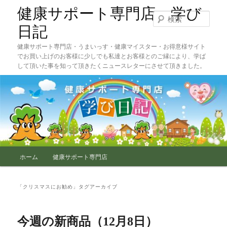
メ
サ
健康サポート専門店 学び
イ
ブ
検
ン
コ
索
日記
コ
ン
健康サポート専門店・うまいっす・健康マイスター・お得意様サイト
ン
テ
でお買い上げのお客様に少しでも私達とお客様とのご縁により、学ば
テ
ン
して頂いた事を知って頂きたくニュースレターにさせて頂きました。
ン
ツ
ツ
へ
へ
移
移
動
動
メ
ホーム
健康サポート専門店
イ
ン
メ
「
クリスマスにお勧め
」タグアーカイブ
ニ
ュ
ー
今週の新商品（12月8日）