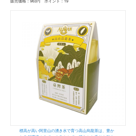
販売価格：963円 ポイント：19
標高が高い阿里山の湧き水で育つ高山烏龍茶は、豊か