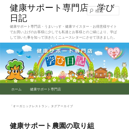
メ
サ
健康サポート専門店 学び
イ
ブ
検
ン
コ
索
日記
コ
ン
健康サポート専門店・うまいっす・健康マイスター・お得意様サイト
ン
テ
でお買い上げのお客様に少しでも私達とお客様とのご縁により、学ば
テ
ン
して頂いた事を知って頂きたくニュースレターにさせて頂きました。
ン
ツ
ツ
へ
へ
移
移
動
動
メ
ホーム
健康サポート専門店
イ
ン
メ
「
オーガニックレストラン
」タグアーカイブ
ニ
ュ
ー
健康サポート農園の取り組