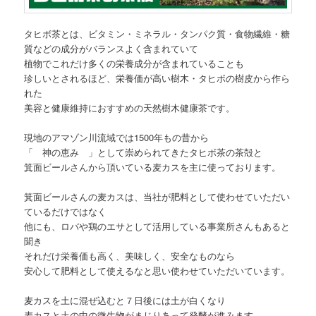
タヒボ茶とは、ビタミン・ミネラル・タンパク質・食物繊維・糖
質などの成分がバランスよく含まれていて
植物でこれだけ多くの栄養成分が含まれていることも
珍しいとされるほど、栄養価が高い樹木・タヒボの樹皮から作ら
れた
美容と健康維持におすすめの天然樹木健康茶です。
現地のアマゾン川流域では1500年もの昔から
「 神の恵み 」として崇められてきたタヒボ茶の茶殻と
箕面ビールさんから頂いている麦カスを主に使っております。
箕面ビールさんの麦カスは、当社が肥料として使わせていただい
ているだけではなく
他にも、ロバや鶏のエサとして活用している事業所さんもあると
聞き
それだけ栄養価も高く、美味しく、安全なものなら
安心して肥料として使えるなと思い使わせていただいています。
麦カスを土に混ぜ込むと７日後には土が白くなり
麦カスと土の中の微生物がまじりあって発酵が進みます。