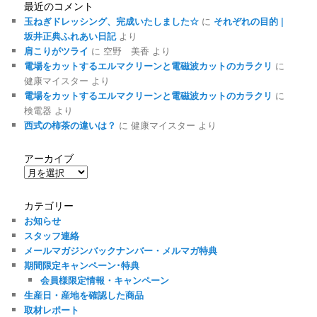
最近のコメント
玉ねぎドレッシング、完成いたしました☆
に
それぞれの目的 |
坂井正典ふれあい日記
より
肩こりがツライ
に
空野 美香
より
電場をカットするエルマクリーンと電磁波カットのカラクリ
に
健康マイスター
より
電場をカットするエルマクリーンと電磁波カットのカラクリ
に
検電器
より
西式の柿茶の違いは？
に
健康マイスター
より
アーカイブ
ア
ー
カ
カテゴリー
イ
お知らせ
ブ
スタッフ連絡
メールマガジンバックナンバー・メルマガ特典
期間限定キャンペーン･特典
会員様限定情報・キャンペーン
生産日・産地を確認した商品
取材レポート