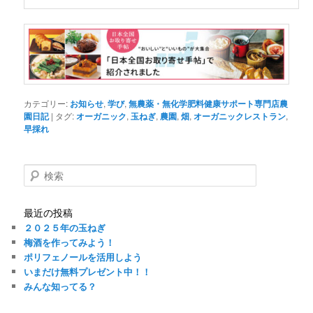
カテゴリー:
お知らせ
,
学び
,
無農薬・無化学肥料健康サポート専門店農
園日記
|
タグ:
オーガニック
,
玉ねぎ
,
農園
,
畑
,
オーガニックレストラン
,
早採れ
検
索
最近の投稿
２０２５年の玉ねぎ
梅酒を作ってみよう！
ポリフェノールを活用しよう
いまだけ無料プレゼント中！！
みんな知ってる？