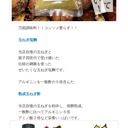
万能調味料！！コンソメ要らず！！
玉ねぎ塩麴
当店自慢の玉ねぎと
親子四世代で受け継いだ
伝統の麹菌を使った
ぜいたくな玉ねぎ塩麴です。
アルギニンを一般酢の５倍含んだ
熟成玉ねぎ酢
当店自慢の玉ねぎを粉砕し、発酵熟成。
一般酢に比べてアルギニン５倍
アミノ酸２倍など栄養いっぱいです。