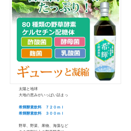
太陽と地球
大地の恵みがいっぱい詰まっ
希輝酵素飲料 ７２０ｍｌ
希輝酵素飲料 ３００ｍｌ
野草、野菜、果物、海藻など