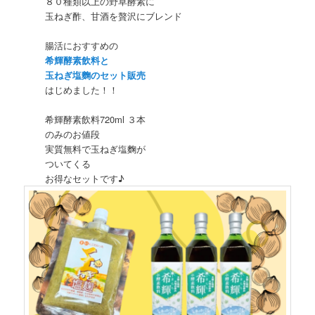
８０種類以上の野草酵素に
玉ねぎ酢、甘酒を贅沢にブレンド
腸活におすすめの
希輝酵素飲料と
玉ねぎ塩麴のセット販売
はじめました！！
希輝酵素飲料720ml ３本
のみのお値段
実質無料で玉ねぎ塩麴が
ついてくる
お得なセットです♪