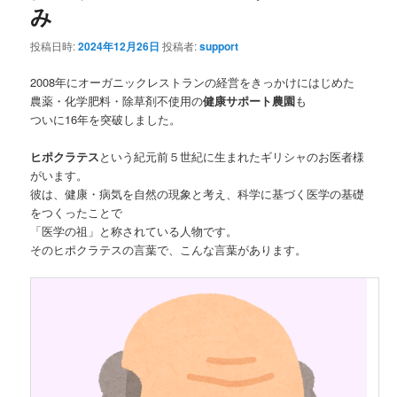
み
投稿日時:
2024年12月26日
投稿者:
support
2008年にオーガニックレストランの経営をきっかけにはじめた
農薬・化学肥料・除草剤不使用の
健康サポート農園
も
ついに16年を突破しました。
ヒポクラテス
という紀元前５世紀に生まれたギリシャのお医者様
がいます。
彼は、健康・病気を自然の現象と考え、科学に基づく医学の基礎
をつくったことで
「医学の祖」と称されている人物です。
そのヒポクラテスの言葉で、こんな言葉があります。